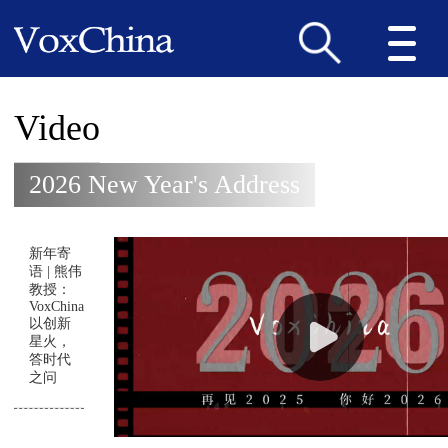
Video
2026 New Year's Address
新年寄
语 | 熊伟
教授：
VoxChina
以创新
星火，
答时代
之问