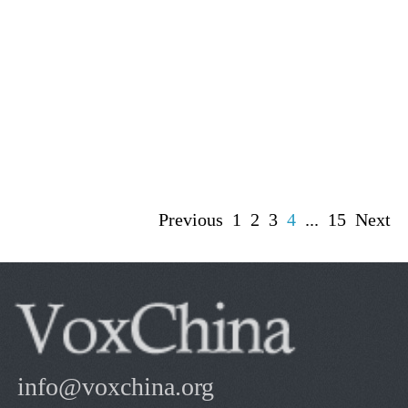
Previous
1
2
3
4
...
15
Next
info@voxchina.org