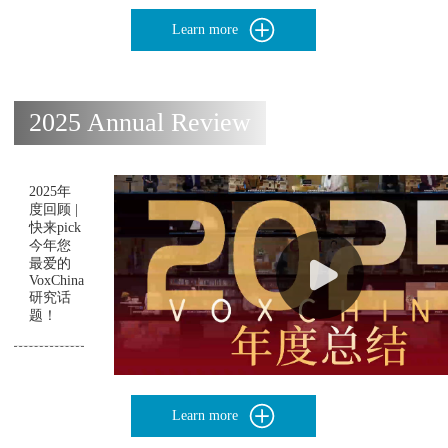
Learn more
2025 Annual Review
2025年
度回顾 |
快来pick
今年您
最爱的
VoxChina
研究话
题！
Learn more