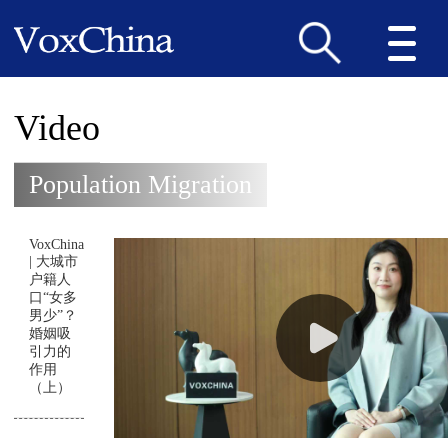
Video
Population Migration
VoxChina
| 大城市
户籍人
口“女多
男少”？
婚姻吸
引力的
作用
（上）