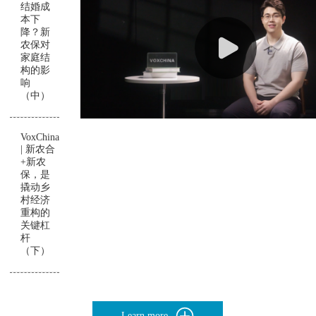
结婚成
本下
降？新
农保对
家庭结
构的影
响
（中）
VoxChina
| 新农合
+新农
保，是
撬动乡
村经济
重构的
关键杠
杆
（下）
Learn more