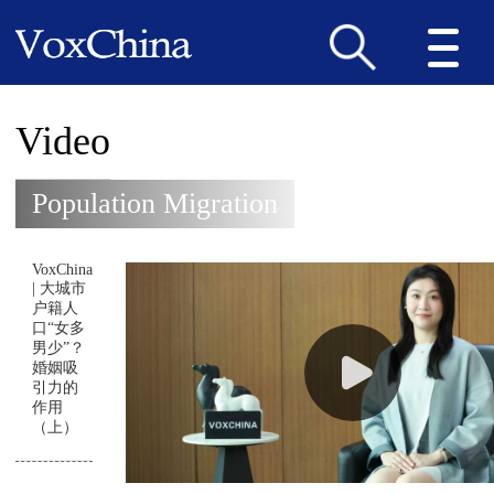
Video
Population Migration
VoxChina
| 大城市
户籍人
口“女多
男少”？
婚姻吸
引力的
作用
（上）