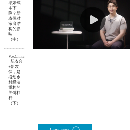
结婚成
本下
降？新
农保对
家庭结
构的影
响
（中）
VoxChina
| 新农合
+新农
保，是
撬动乡
村经济
重构的
关键杠
杆
（下）
Learn more