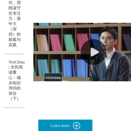
代，用
阅读守
住专注
力：港
中大
（深
圳）的
探索与
实践
VoxChina
| 全民阅
读重
心：城
乡知识
鸿沟的
弥合
（下）
Learn more