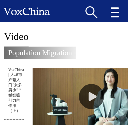
Video
Population Migration
VoxChina
| 大城市
户籍人
口“女多
男少”？
婚姻吸
引力的
作用
（上）