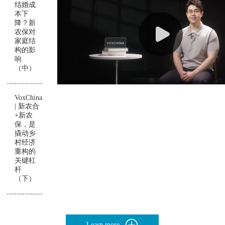
结婚成
本下
降？新
农保对
家庭结
构的影
响
（中）
VoxChina
| 新农合
+新农
保，是
撬动乡
村经济
重构的
关键杠
杆
（下）
Learn more