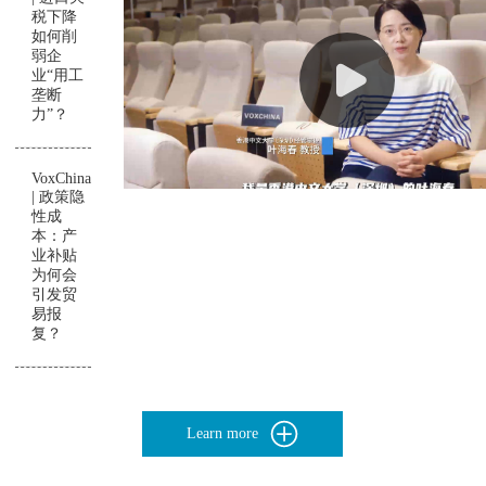
税下降
如何削
弱企
业“用工
垄断
力”？
VoxChina
| 政策隐
性成
本：产
业补贴
为何会
引发贸
易报
复？
Learn more