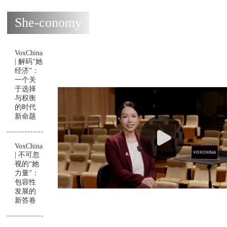
She-conomy
VoxChina
| 解码“她
经济”：
一个关
于选择
与权衡
的时代
新命题
VoxChina
| 不可忽
视的“她
力量”：
包容性
发展的
新答卷