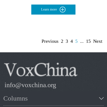
Learn more
Previous
2
3
4
5
...
15
Next
info@voxchina.org
Columns