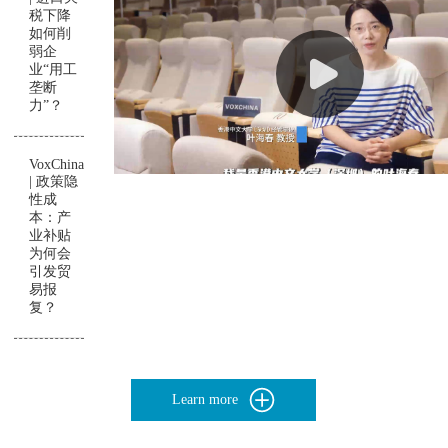
税下降
如何削
弱企
业“用工
垄断
力”？
VoxChina
| 政策隐
性成
本：产
业补贴
为何会
引发贸
易报
复？
Learn more