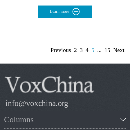
Learn more
Previous
2
3
4
5
...
15
Next
info@voxchina.org
Columns