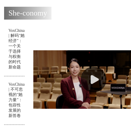
She-conomy
VoxChina
| 解码“她
经济”：
一个关
于选择
与权衡
的时代
新命题
VoxChina
| 不可忽
视的“她
力量”：
包容性
发展的
新答卷