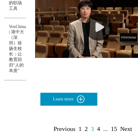
的职场
工具
VoxChina
| 港中大
（深
圳）徐
扬生校
长：让
教育回
归“人的
本质”
Learn more
Previous
1
2
3
4
...
15
Next