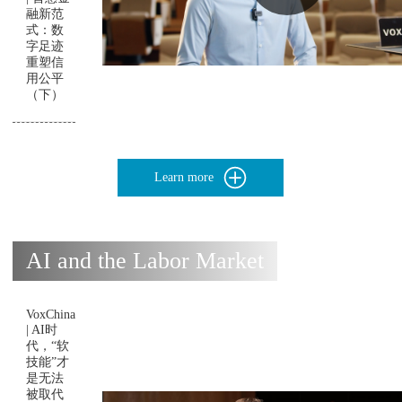
融新范
式：数
字足迹
重塑信
用公平
（下）
Learn more
AI and the Labor Market
VoxChina
| AI时
代，“软
技能”才
是无法
被取代