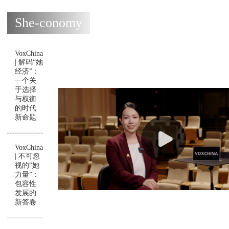
She-conomy
VoxChina
| 解码“她
经济”：
一个关
于选择
与权衡
的时代
新命题
VoxChina
| 不可忽
视的“她
力量”：
包容性
发展的
新答卷