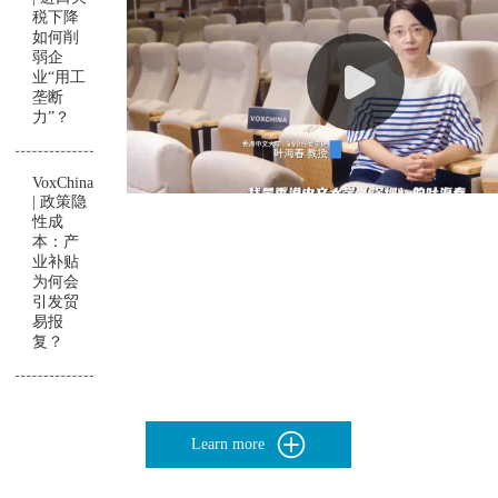
税下降
如何削
弱企
业“用工
垄断
力”？
VoxChina
| 政策隐
性成
本：产
业补贴
为何会
引发贸
易报
复？
Learn more