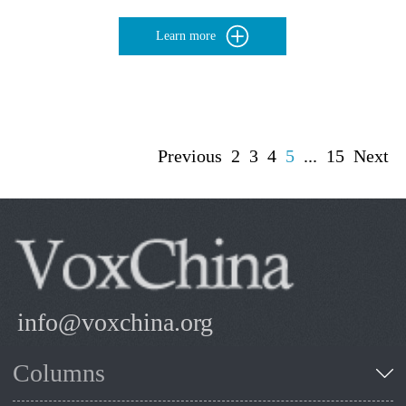
Learn more
Previous
2
3
4
5
...
15
Next
info@voxchina.org
Columns