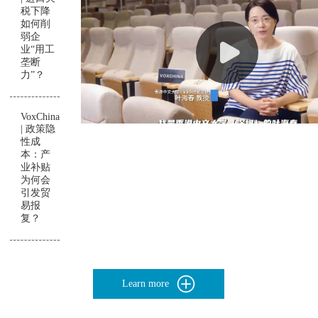
税下降
如何削
弱企
业“用工
垄断
力”？
VoxChina
| 政策隐
性成
本：产
业补贴
为何会
引发贸
易报
复？
Learn more