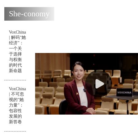
She-conomy
VoxChina
| 解码“她
经济”：
一个关
于选择
与权衡
的时代
新命题
VoxChina
| 不可忽
视的“她
力量”：
包容性
发展的
新答卷