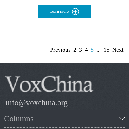
Learn more
Previous
2
3
4
5
...
15
Next
info@voxchina.org
Columns