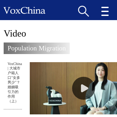
Video
Population Migration
VoxChina
| 大城市
户籍人
口“女多
男少”？
婚姻吸
引力的
作用
（上）