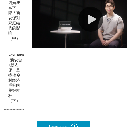
结婚成
本下
降？新
农保对
家庭结
构的影
响
（中）
VoxChina
| 新农合
+新农
保，是
撬动乡
村经济
重构的
关键杠
杆
（下）
Learn more