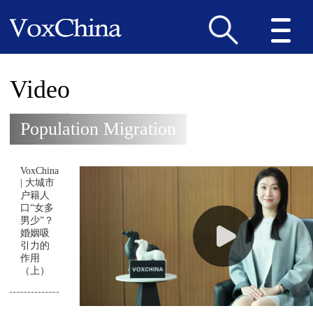
Video
Population Migration
VoxChina
| 大城市
户籍人
口“女多
男少”？
婚姻吸
引力的
作用
（上）