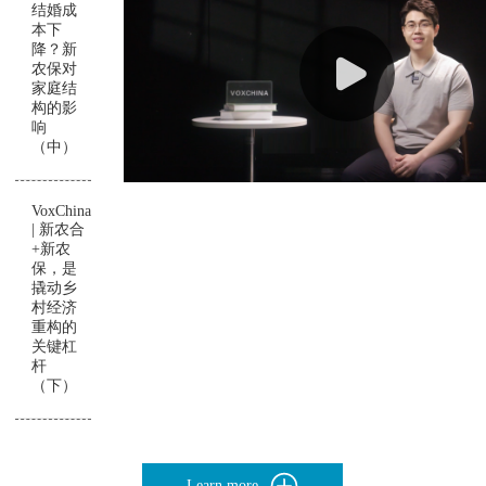
结婚成
本下
降？新
农保对
家庭结
构的影
响
（中）
VoxChina
| 新农合
+新农
保，是
撬动乡
村经济
重构的
关键杠
杆
（下）
Learn more