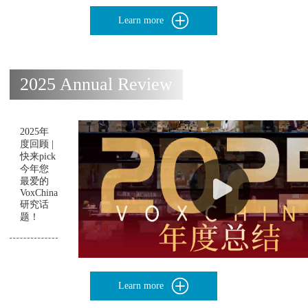
Learn more
2025 Annual Review
2025年
度回顾 |
快来pick
今年您
最爱的
VoxChina
研究话
题！
Learn more