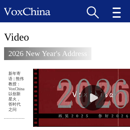
Video
2026 New Year's Address
新年寄
语 | 熊伟
教授：
VoxChina
以创新
星火，
答时代
之问