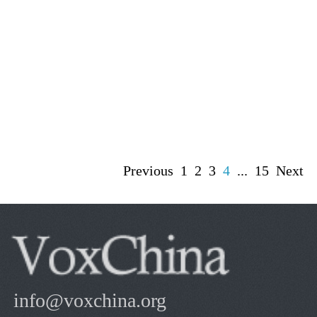
Previous
1
2
3
4
...
15
Next
info@voxchina.org