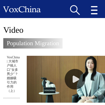
Video
Population Migration
VoxChina
| 大城市
户籍人
口“女多
男少”？
婚姻吸
引力的
作用
（上）