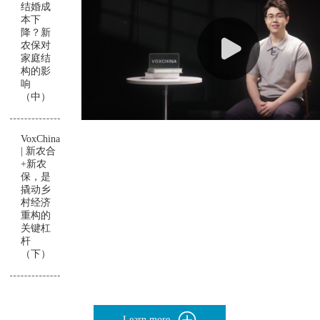
结婚成
本下
降？新
农保对
家庭结
构的影
响
（中）
VoxChina
| 新农合
+新农
保，是
撬动乡
村经济
重构的
关键杠
杆
（下）
Learn more