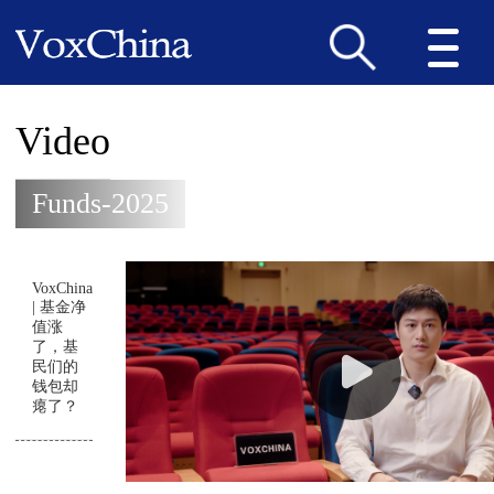
Video
Funds-2025
VoxChina
| 基金净
值涨
了，基
民们的
钱包却
瘪了？