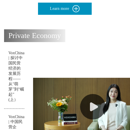
Learn more
Private Economy
VoxChina
| 探讨中
国民营
经济的
发展历
程——
从“萌
芽”到“崛
起”
(上）
VoxChina
| 中国民
营企