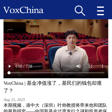
VoxChina | 基金净值涨了，基民们的钱包却瘪
了？
Aug 15, 2025
本期视频，港中大（深圳）叶帅教授将带来他和团队
的最新研究——中国新基金过度发行之谜和投资者保