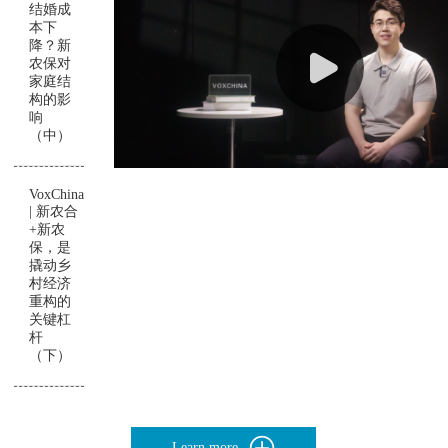
结婚成
本下
降？新
农保对
家庭结
构的影
响
（中）
VoxChina
| 新农合
+新农
保，是
撬动乡
村经济
重构的
关键杠
杆
（下）
Learn more