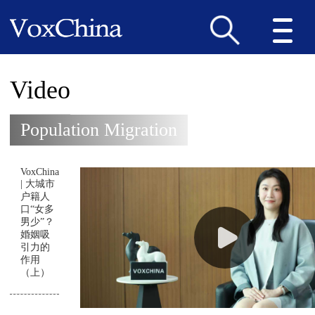
Video
Population Migration
VoxChina
| 大城市
户籍人
口“女多
男少”？
婚姻吸
引力的
作用
（上）