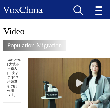
Video
Population Migration
VoxChina
| 大城市
户籍人
口“女多
男少”？
婚姻吸
引力的
作用
（上）