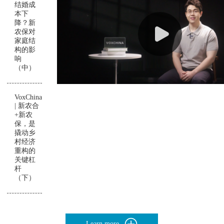
结婚成
本下
降？新
农保对
家庭结
构的影
响
（中）
VoxChina
| 新农合
+新农
保，是
撬动乡
村经济
重构的
关键杠
杆
（下）
Learn more