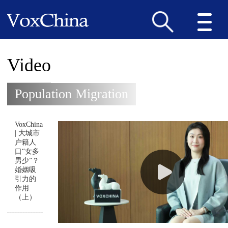
Video
Population Migration
VoxChina
| 大城市
户籍人
口“女多
男少”？
婚姻吸
引力的
作用
（上）