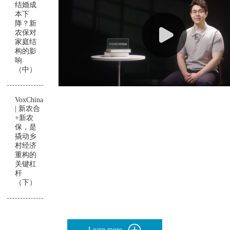
结婚成
本下
降？新
农保对
家庭结
构的影
响
（中）
VoxChina
| 新农合
+新农
保，是
撬动乡
村经济
重构的
关键杠
杆
（下）
Learn more