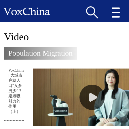
Video
Population Migration
VoxChina
| 大城市
户籍人
口“女多
男少”？
婚姻吸
引力的
作用
（上）