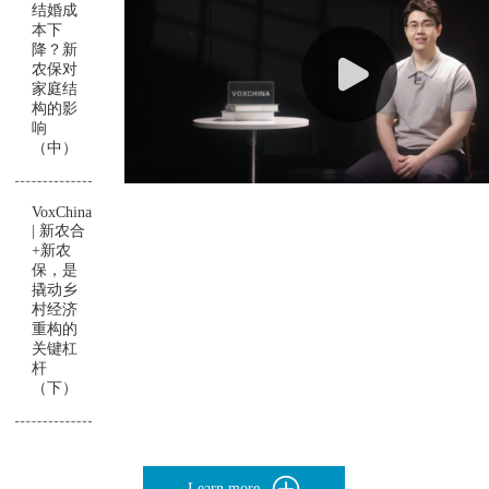
结婚成
本下
降？新
农保对
家庭结
构的影
响
（中）
VoxChina
| 新农合
+新农
保，是
撬动乡
村经济
重构的
关键杠
杆
（下）
Learn more