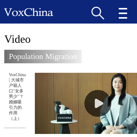
Video
Population Migration
VoxChina
| 大城市
户籍人
口“女多
男少”？
婚姻吸
引力的
作用
（上）