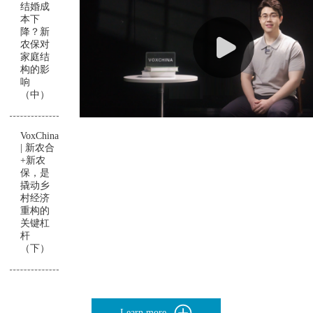
结婚成
本下
降？新
农保对
家庭结
构的影
响
（中）
VoxChina
| 新农合
+新农
保，是
撬动乡
村经济
重构的
关键杠
杆
（下）
Learn more